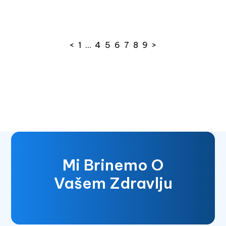
<
1
…
4
5
6
7
8
9
>
Mi Brinemo O
Vašem Zdravlju