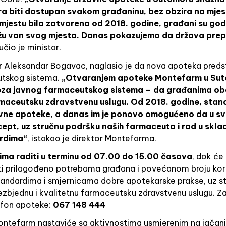
ra biti dostupan svakom građaninu, bez obzira na mje
mjestu bila zatvorena od 2018. godine, građani su godi
žu van svog mjesta. Danas pokazujemo da država prepo
učio je ministar.
 Aleksandar Bogavac, naglasio je da nova apoteka predst
utskog sistema.
„Otvaranjem apoteke Montefarm u Sut
veza javnog farmaceutskog sistema – da građanima ob
armaceutsku zdravstvenu uslugu. Od 2018. godine, stan
avne apoteke, a danas im je ponovo omogućeno da u sv
ept, uz stručnu podršku naših farmaceuta i rad u sklad
rdima“
, istakao je direktor Montefarma.
ima raditi u terminu od 07.00 do 15.00 časova
, dok će 
ti prilagođeno potrebama građana i povećanom broju kori
andardima i smjernicama dobre apotekarske prakse, uz st
bezbjednu i kvalitetnu farmaceutsku zdravstvenu uslugu. 
efon apoteke:
067 148 444
 Montefarm nastaviće sa aktivnostima usmjerenim na jačan