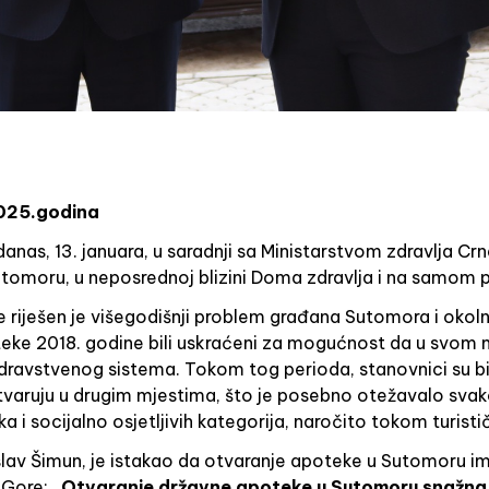
2025.godina
s, 13. januara, u saradnji sa Ministarstvom zdravlja Crn
omoru, u neposrednoj blizini Doma zdravlja i na samom p
iješen je višegodišnji problem građana Sutomora i okolnih
eke 2018. godine bili uskraćeni za mogućnost da u svom m
dravstvenog sistema. Tokom tog perioda, stanovnici su bil
varuju u drugim mjestima, što je posebno otežavalo svakod
a i socijalno osjetljivih kategorija, naročito tokom turist
jislav Šimun, je istakao da otvaranje apoteke u Sutomoru 
 Gore:
„Otvaranje državne apoteke u Sutomoru snažna 