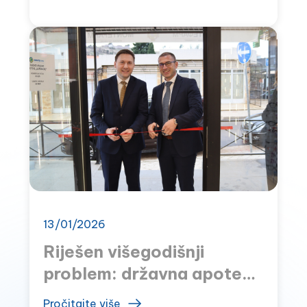
13/01/2026
Riješen višegodišnji
problem: državna apoteka
u Sutomoru otvorena
Pročitajte više