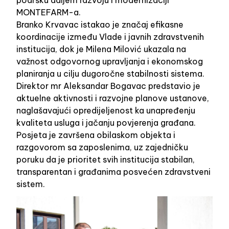
podršku daljem razvoju i modernizaciji
MONTEFARM-a.
Branko Krvavac istakao je značaj efikasne
koordinacije između Vlade i javnih zdravstvenih
institucija, dok je Milena Milović ukazala na
važnost odgovornog upravljanja i ekonomskog
planiranja u cilju dugoročne stabilnosti sistema.
Direktor mr Aleksandar Bogavac predstavio je
aktuelne aktivnosti i razvojne planove ustanove,
naglašavajući opredijeljenost ka unapređenju
kvaliteta usluga i jačanju povjerenja građana.
Posjeta je završena obilaskom objekta i
razgovorom sa zaposlenima, uz zajedničku
poruku da je prioritet svih institucija stabilan,
transparentan i građanima posvećen zdravstveni
sistem.