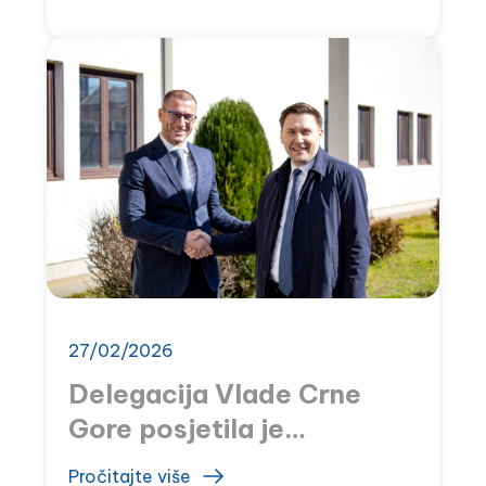
SAČUVANE DRŽAVNE
APOTEKE U TUZIMA I
RISNU
27/02/2026
Delegacija Vlade Crne
Gore posjetila je
MONTEFARM
Pročitajte više