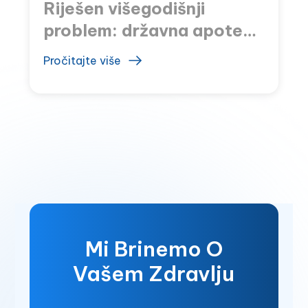
Riješen višegodišnji
problem: državna apoteka
u Sutomoru otvorena
Pročitajte više
nakon osam godina
Mi Brinemo O
Vašem Zdravlju