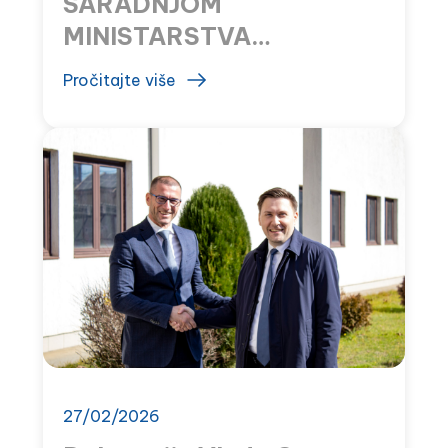
SARADNJOM
MINISTARSTVA
ZDRAVLJA I MONTEFARM
Pročitajte više
SAČUVANE DRŽAVNE
APOTEKE U TUZIMA I
RISNU
27/02/2026