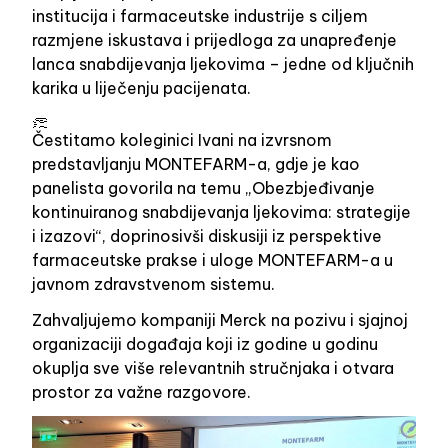
institucija i farmaceutske industrije s ciljem
razmjene iskustava i prijedloga za unapređenje
lanca snabdijevanja ljekovima – jedne o
d ključnih
karika u liječenju pacijenata.
Čestitamo koleginici Ivani na izvrsnom
predstavljanju MONTEFARM-a, gdje je kao
panelista govorila na temu „Obezbjeđivanje
kontinuiranog snabdijevanja ljekovima: strategije
i izazovi“, doprinosivši diskusiji iz perspektive
farmaceutske prakse i uloge MONTEFARM-a u
javnom zdravstvenom sistemu.
Zahvaljujemo kompaniji Merck na pozivu i sjajnoj
organizaciji događaja koji iz godine u godinu
okuplja sve više relevantnih stručnjaka i otvara
prostor za važne razgovore.