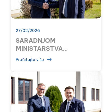
27/02/2026
SARADNJOM
MINISTARSTVA
ZDRAVLJA I MONTEFARM
Pročitajte više
SAČUVANE DRŽAVNE
APOTEKE U TUZIMA I
RISNU