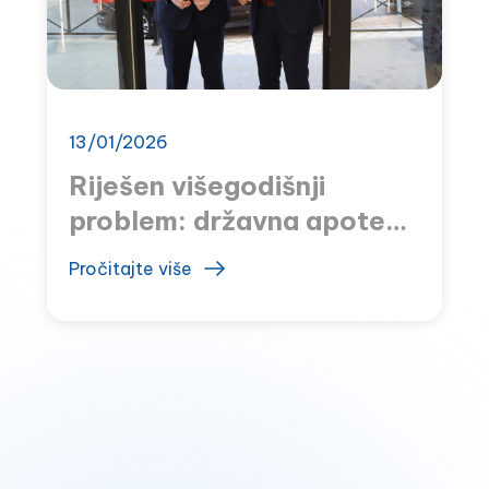
13/01/2026
Riješen višegodišnji
problem: državna apoteka
u Sutomoru otvorena
Pročitajte više
nakon osam godina