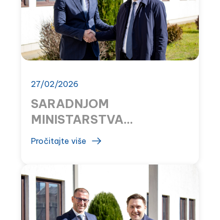
27/02/2026
SARADNJOM
MINISTARSTVA
ZDRAVLJA I MONTEFARM
Pročitajte više
SAČUVANE DRŽAVNE
APOTEKE U TUZIMA I
RISNU