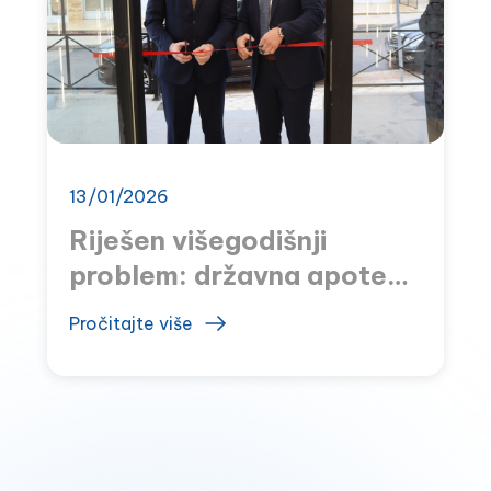
13/01/2026
Riješen višegodišnji
problem: državna apoteka
u Sutomoru otvorena
Pročitajte više
nakon osam godina