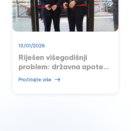
13/01/2026
Riješen višegodišnji
problem: državna apoteka
u Sutomoru otvorena
Pročitajte više
nakon osam godina