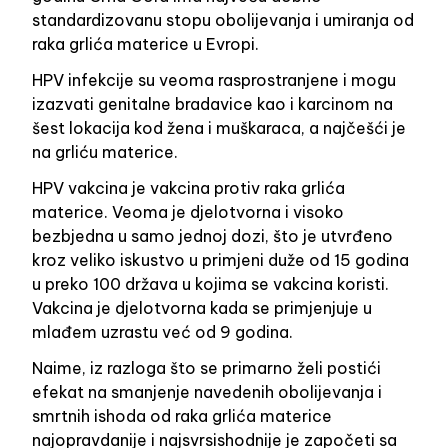
standardizovanu stopu obolijevanja i umiranja od
raka grlića materice u Evropi.
HPV infekcije su veoma rasprostranjene i mogu
izazvati genitalne bradavice kao i karcinom na
šest lokacija kod žena i muškaraca, a najčešći je
na grliću materice.
HPV vakcina je vakcina protiv raka grlića
materice. Veoma je djelotvorna i visoko
bezbjedna u samo jednoj dozi, što je utvrđeno
kroz veliko iskustvo u primjeni duže od 15 godina
u preko 100 država u kojima se vakcina koristi.
Vakcina je djelotvorna kada se primjenjuje u
mlađem uzrastu već od 9 godina.
Naime, iz razloga što se primarno želi postići
efekat na smanjenje navedenih obolijevanja i
smrtnih ishoda od raka grlića materice
najopravdanije i najsvrsishodnije je započeti sa