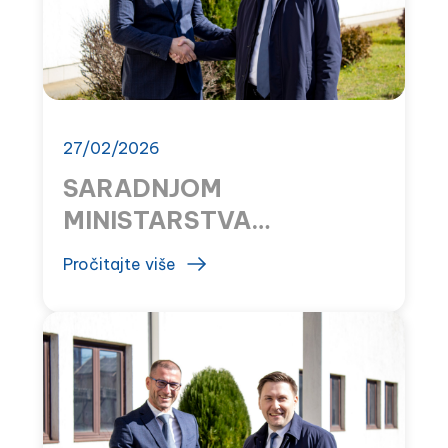
27/02/2026
SARADNJOM
MINISTARSTVA
ZDRAVLJA I MONTEFARM
Pročitajte više
SAČUVANE DRŽAVNE
APOTEKE U TUZIMA I
RISNU