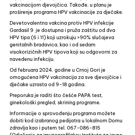
vakcinacijom djevojčica. Takođe, u planu je
proširenje programa HPV vakcinacije za dječake.
Devetovalentna vakcina protiv HPV infekcije
Gardasil 9 je dostupna i pruža zaštitu od dva
HPV tipa (6 i 11) koji uzrokuju >90% slučajeva
genitalnih bradavica, kao i od sedam
visokorizičnih HPV tipova koji su odgovorni za
navedenu infekciju.
Od februara 2024. godine u Crnoj Gori je
omogućena HPV vakcinacija za sve djevojčice i
dječake uzrasta od 9-18 godina.
Preporuka je raditi što češće PAPA test,
ginekološki pregled, skrining programe.
Informacije o sprovođenju programa možete
dobiti kod izabranog pedijatra u lokalnom Domu
zdravlja kao i putem tel. 067-086-815
(Odjeljenje za imunoprofilaksu Instituta za javno