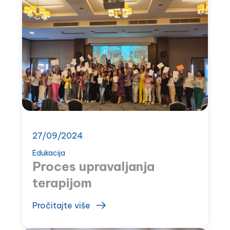
CRNE GORE SA
MEĐUNARODNIM
UČEŠĆEM
27/09/2024
Edukacija
Proces upravaljanja
terapijom
Pročitajte više