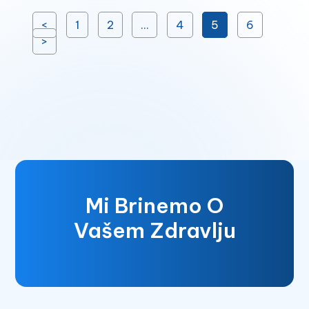
<
1
2
…
4
5
6
>
Mi Brinemo O
Vašem Zdravlju