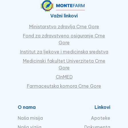
Važni linkovi
Ministarstvo zdravlja Crne Gore
Fond za zdravstveno osiguranje Crne
Gore
Institut za ljekove i medicinska sredstva
Medicinski fakultet Univerziteta Crne
Gore
CInMED
Farmaceutska komora Crne Gore
O nama
Linkovi
Naša misija
Apoteke
Naša vizija
Dokumenta