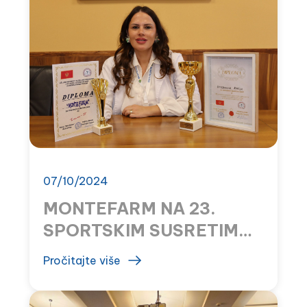
07/10/2024
MONTEFARM NA 23.
SPORTSKIM SUSRETIMA
ZAPOSLENIH U
Pročitajte više
ZDRAVSTVU I
SOCIJALNOJ ZAŠTITI